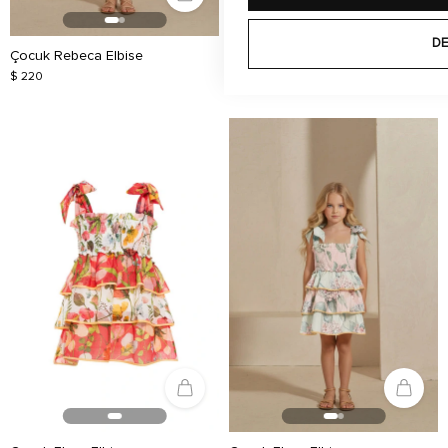
DE
Çocuk Rebeca Elbise
Çocuk Ivory Elbise
$ 220
$ 250