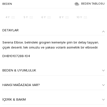
BEDEN TABLOSU
BEDEN
4 Y
5 Y
6 Y
8 Y
10 Y
DETAYLAR
Serena Elbise, belindeki grogren kemeriyle şirin bir detay taşıyan,
çiçek desenli, tek omuzlu ve yakası volanlı asimetrik bir elbisedir.
DHB10107288-104
BEDEN & UYUMLULUK
HANGI MAĞAZADA VAR?
İÇERIK & BAKIM