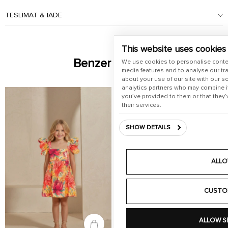
TESLIMAT & İADE
This website uses cookies
Benzer Ürünler
We use cookies to personalise conte
media features and to analyse our tra
about your use of our site with our s
analytics partners who may combine it
you’ve provided to them or that they’
their services.
SHOW DETAILS
ALLO
CUSTO
ALLOW S