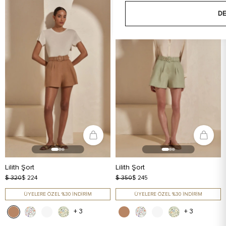
DE
Lilith Şort
Lilith Şort
$ 320
$ 224
$ 350
$ 245
ÜYELERE ÖZEL %30 İNDİRİM
ÜYELERE ÖZEL %30 İNDİRİM
+ 3
+ 3