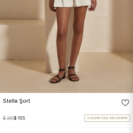
Stella Şort
$ 310
$ 155
ÜYELERE ÖZEL %50 İNDİRİM