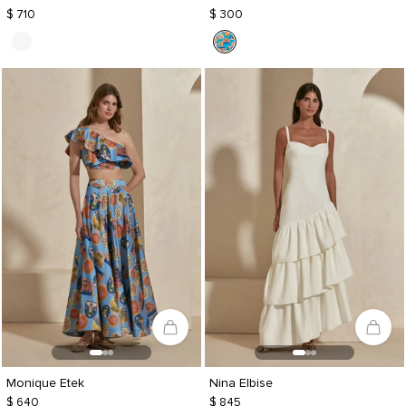
$ 710
$ 300
Monique Etek
Nina Elbise
$ 640
$ 845