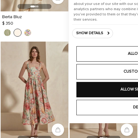
about your use of our site with our s
analytics partners who may combine it
you’ve provided to them or that they’
Berta Bluz
Shay Etek
their services.
$ 350
$ 925
SHOW DETAILS
ALLO
CUSTO
ALLOW S
DE