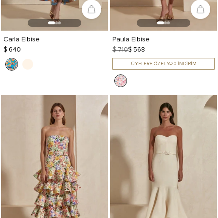
Carla Elbise
Paula Elbise
$ 640
$ 710
$ 568
ÜYELERE ÖZEL %20 İNDİRİM