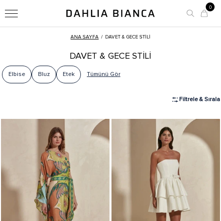
0
ANA SAYFA
/
DAVET & GECE STİLİ
DAVET & GECE STİLİ
Elbise
Bluz
Etek
Tümünü Gör
Filtrele & Sırala