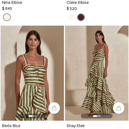
Nina Elbise
Claire Elbise
$ 845
$ 520
Berta Bluz
Shay Etek