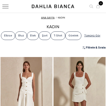
0
ANA SAYFA
/
KADIN
KADIN
Elbise
Bluz
Etek
Şort
T-Shirt
Gömlek
Tümünü Gör
Filtrele & Sırala