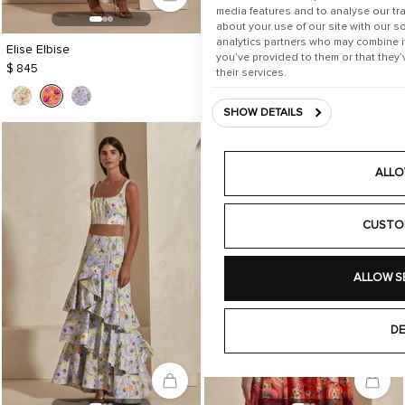
media features and to analyse our tra
about your use of our site with our s
analytics partners who may combine it
Elise Elbise
Elise Elbise
you’ve provided to them or that they’
$ 845
$ 845
their services.
SHOW DETAILS
ALLO
CUSTO
ALLOW S
DE