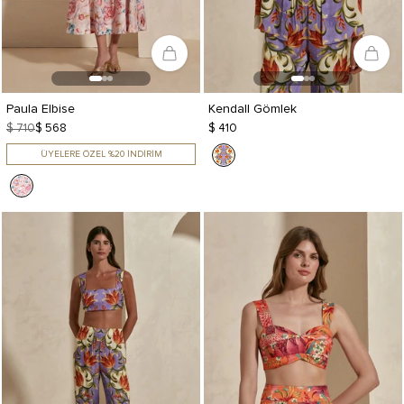
Paula Elbise
Kendall Gömlek
$ 710
$ 568
$ 410
ÜYELERE ÖZEL %20 İNDİRİM