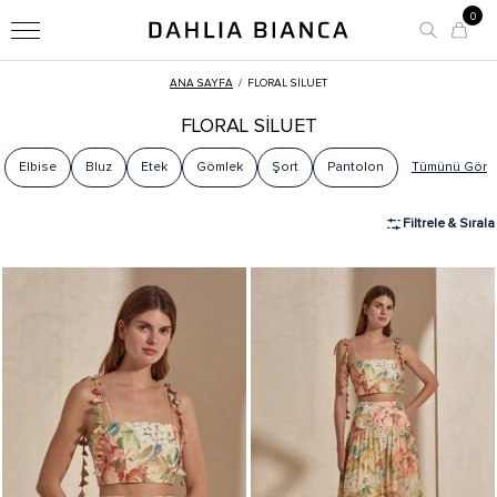
0
ANA SAYFA
/
FLORAL SİLUET
FLORAL SİLUET
Elbise
Bluz
Etek
Gömlek
Şort
Pantolon
Tümünü Gör
Filtrele & Sırala