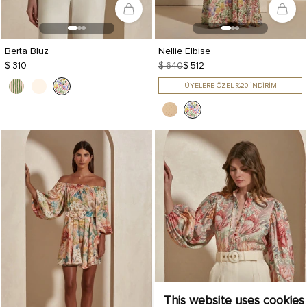
Berta Bluz
Nellie Elbise
$ 310
$ 640
$ 512
ÜYELERE ÖZEL %20 İNDİRİM
This website uses cookies