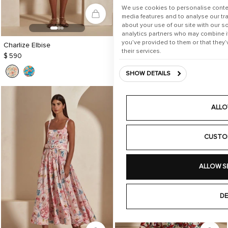
We use cookies to personalise conte
media features and to analyse our tra
about your use of our site with our s
analytics partners who may combine it
you’ve provided to them or that they’
Charlize Elbise
Marissa Gömlek
their services.
$ 590
$ 410
SHOW DETAILS
ALLO
CUSTO
ALLOW S
DE