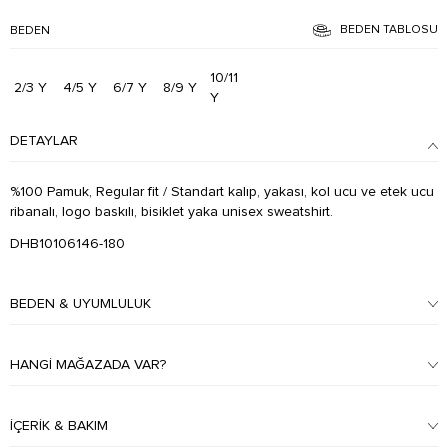
BEDEN TABLOSU
BEDEN
10/11
2/3 Y
4/5 Y
6/7 Y
8/9 Y
Y
DETAYLAR
%100 Pamuk, Regular fit / Standart kalıp, yakası, kol ucu ve etek ucu
ribanalı, logo baskılı, bisiklet yaka unisex sweatshirt.
DHB10106146-180
BEDEN & UYUMLULUK
HANGI MAĞAZADA VAR?
İÇERIK & BAKIM