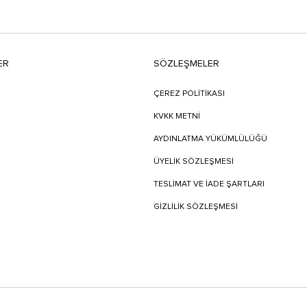
ER
SÖZLEŞMELER
ÇEREZ POLİTİKASI
KVKK METNİ
AYDINLATMA YÜKÜMLÜLÜĞÜ
ÜYELIK SÖZLEŞMESI
TESLIMAT VE İADE ŞARTLARI
GİZLİLİK SÖZLEŞMESİ