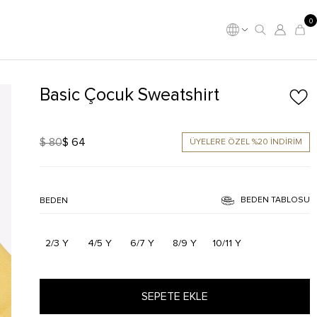
0
Basic Çocuk Sweatshirt
$ 80
$ 64
ÜYELERE ÖZEL %20 İNDİRİM
BEDEN TABLOSU
BEDEN
2/3 Y
4/5 Y
6/7 Y
8/9 Y
10/11 Y
SEPETE EKLE