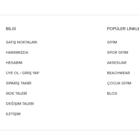
BILGI
POPÜLER LİNKL
SATIŞ NOKTALARI
GİYİM
HAKKIMIZDA
SPOR GİYİM
HESABIM
AKSESUAR
ÜYE OL / GİRİŞ YAP
BEACHWEAR
SIPARIŞ TAKIBI
ÇOCUK GİYİM
İADE TALEBI
BLOG
DEĞIŞIM TALEBI
İLETIŞIM