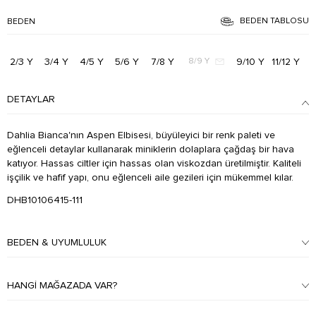
BEDEN TABLOSU
BEDEN
2/3 Y
3/4 Y
4/5 Y
5/6 Y
7/8 Y
9/10 Y
11/12 Y
8/9 Y
DETAYLAR
Dahlia Bianca'nın Aspen Elbisesi, büyüleyici bir renk paleti ve
eğlenceli detaylar kullanarak miniklerin dolaplara çağdaş bir hava
katıyor. Hassas ciltler için hassas olan viskozdan üretilmiştir. Kaliteli
işçilik ve hafif yapı, onu eğlenceli aile gezileri için mükemmel kılar.
DHB10106415-111
BEDEN & UYUMLULUK
HANGI MAĞAZADA VAR?