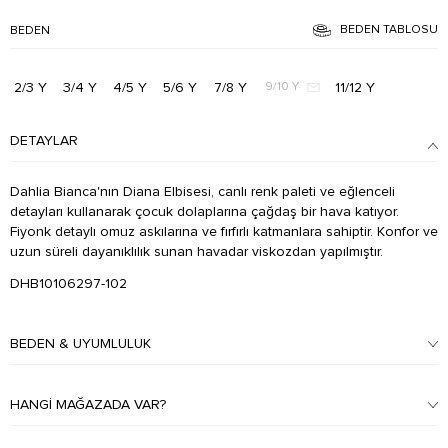
BEDEN TABLOSU
BEDEN
2/3 Y
3/4 Y
4/5 Y
5/6 Y
7/8 Y
11/12 Y
9/10 Y
DETAYLAR
Dahlia Bianca'nın Diana Elbisesi, canlı renk paleti ve eğlenceli
detayları kullanarak çocuk dolaplarına çağdaş bir hava katıyor.
Fiyonk detaylı omuz askılarına ve fırfırlı katmanlara sahiptir. Konfor ve
uzun süreli dayanıklılık sunan havadar viskozdan yapılmıştır.
DHB10106297-102
BEDEN & UYUMLULUK
HANGI MAĞAZADA VAR?