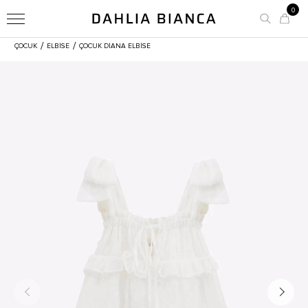
0
/
/
ÇOCUK
ELBİSE
ÇOCUK DIANA ELBISE