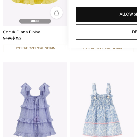
ALLOW S
Çocuk Diana Elbise
Çocuk Diana Elbise
DE
$ 190
$ 152
$ 190
$ 152
ÜYELERE ÖZEL %20 İNDİRİM
ÜYELERE ÖZEL %20 İNDİRİM