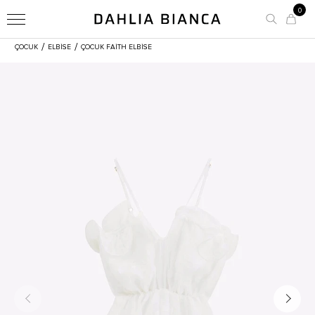
0
/
/
ÇOCUK
ELBİSE
ÇOCUK FAITH ELBISE