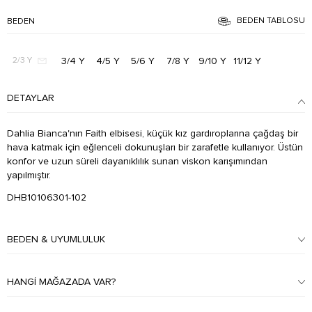
BEDEN TABLOSU
BEDEN
3/4 Y
4/5 Y
5/6 Y
7/8 Y
9/10 Y
11/12 Y
2/3 Y
DETAYLAR
Dahlia Bianca'nın Faith elbisesi, küçük kız gardıroplarına çağdaş bir
hava katmak için eğlenceli dokunuşları bir zarafetle kullanıyor. Üstün
konfor ve uzun süreli dayanıklılık sunan viskon karışımından
yapılmıştır.
DHB10106301-102
BEDEN & UYUMLULUK
HANGI MAĞAZADA VAR?