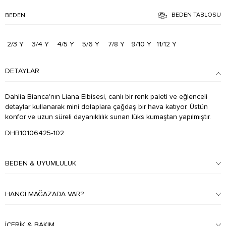
BEDEN TABLOSU
BEDEN
2/3 Y
3/4 Y
4/5 Y
5/6 Y
7/8 Y
9/10 Y
11/12 Y
DETAYLAR
Dahlia Bianca'nın Liana Elbisesi, canlı bir renk paleti ve eğlenceli
detaylar kullanarak mini dolaplara çağdaş bir hava katıyor. Üstün
konfor ve uzun süreli dayanıklılık sunan lüks kumaştan yapılmıştır.
DHB10106425-102
BEDEN & UYUMLULUK
HANGI MAĞAZADA VAR?
İÇERIK & BAKIM