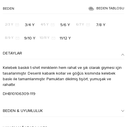
BEDEN TABLOSU
BEDEN
3/4 Y
5/6 Y
7/8 Y
2/3 Y
4/5 Y
6/7 Y
9/10 Y
11/12 Y
8/9 Y
10/11 Y
DETAYLAR
Kelebek baskılı t-shirt miniklerin hem rahat ve şık olarak giymesi için
tasarlanmıştır. Desenli kabarık kollar ve göğüs kısmında kelebek
baskı ile tamamlanmıştır. Pamuktan dikilmiş tişört, yumuşak ve
rahattır.
DHB10106309-119
BEDEN & UYUMLULUK