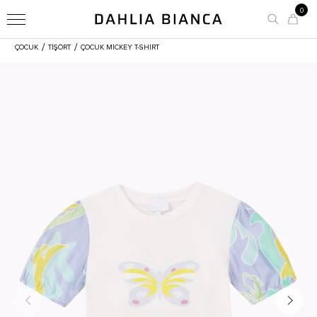
0
/
/
ÇOCUK
TİŞÖRT
ÇOCUK MICKEY T-SHIRT