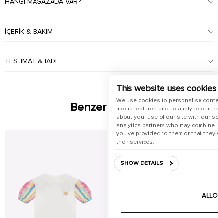
HANGI MAĞAZADA VAR?
İÇERIK & BAKIM
TESLIMAT & İADE
This website uses cookies
We use cookies to personalise conte
Benzer Ürünler
media features and to analyse our tra
about your use of our site with our s
analytics partners who may combine it
you’ve provided to them or that they’
their services.
SHOW DETAILS
ALLO