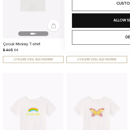
CUSTO
ALLOW S
DE
Çocuk Mickey T-shirt
Çocuk Mickey T-shirt
$ 80
$ 64
$ 80
$ 64
ÜYELERE ÖZEL %20 İNDİRİM
ÜYELERE ÖZEL %20 İNDİRİM