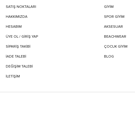
SATIŞ NOKTALARI
GİYİM
HAKKIMIZDA
SPOR GİYİM
HESABIM
AKSESUAR
ÜYE OL / GİRİŞ YAP
BEACHWEAR
SIPARIŞ TAKIBI
ÇOCUK GİYİM
İADE TALEBI
BLOG
DEĞIŞIM TALEBI
İLETIŞIM