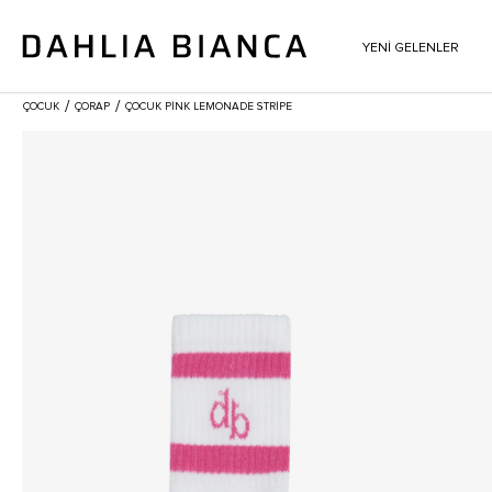
YENİ GELENLER
/
/
ÇOCUK
ÇORAP
ÇOCUK PINK LEMONADE STRIPE