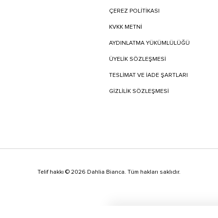
ÇEREZ POLİTİKASI
KVKK METNİ
AYDINLATMA YÜKÜMLÜLÜĞÜ
ÜYELIK SÖZLEŞMESI
TESLIMAT VE İADE ŞARTLARI
GİZLİLİK SÖZLEŞMESİ
Telif hakkı © 2026 Dahlia Bianca. Tüm hakları saklıdır.