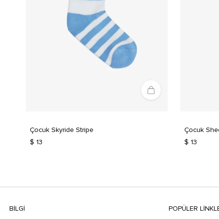
Çocuk Skyride Stripe
Çocuk Sheer
$ 13
$ 13
BILGI
POPÜLER LİNKL