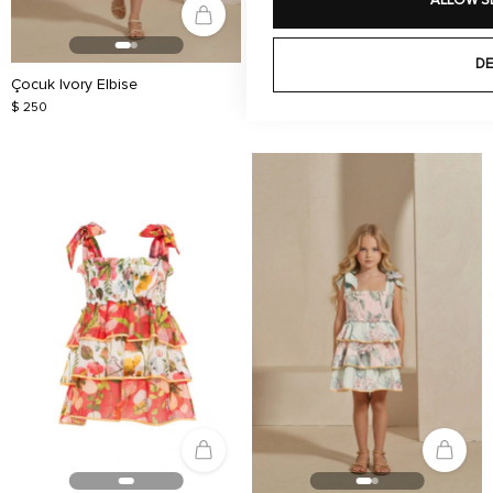
ALLOW S
DE
Çocuk Ivory Elbise
Çocuk Serena Elbise
$ 250
$ 250