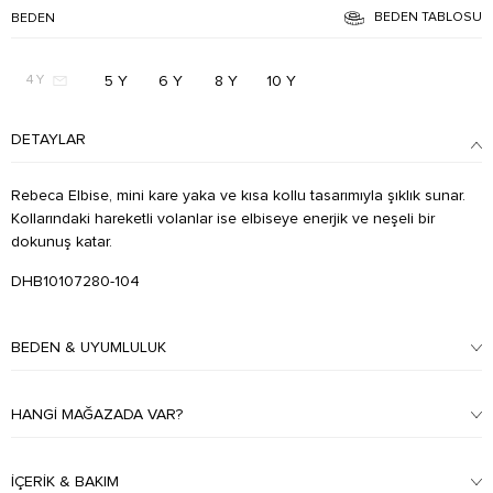
BEDEN TABLOSU
BEDEN
5 Y
6 Y
8 Y
10 Y
4 Y
DETAYLAR
Rebeca Elbise, mini kare yaka ve kısa kollu tasarımıyla şıklık sunar.
Kollarındaki hareketli volanlar ise elbiseye enerjik ve neşeli bir
dokunuş katar.
DHB10107280-104
BEDEN & UYUMLULUK
HANGI MAĞAZADA VAR?
İÇERIK & BAKIM