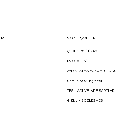
ER
SÖZLEŞMELER
ÇEREZ POLİTİKASI
KVKK METNİ
AYDINLATMA YÜKÜMLÜLÜĞÜ
ÜYELIK SÖZLEŞMESI
TESLIMAT VE İADE ŞARTLARI
GİZLİLİK SÖZLEŞMESİ