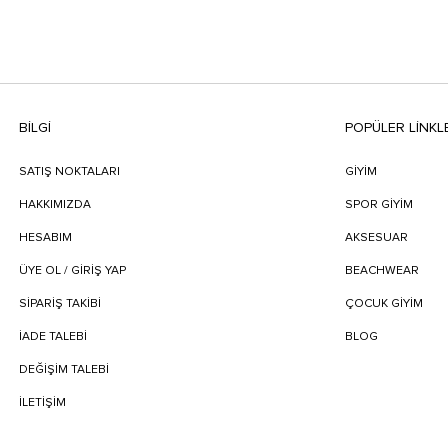
BILGI
POPÜLER LİNKL
SATIŞ NOKTALARI
GİYİM
HAKKIMIZDA
SPOR GİYİM
HESABIM
AKSESUAR
ÜYE OL / GİRİŞ YAP
BEACHWEAR
SIPARIŞ TAKIBI
ÇOCUK GİYİM
İADE TALEBI
BLOG
DEĞIŞIM TALEBI
İLETIŞIM