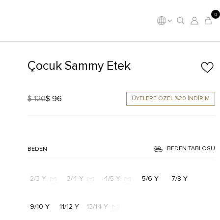
0
Çocuk Sammy Etek
$ 120
$ 96
ÜYELERE ÖZEL %20 İNDİRİM
BEDEN TABLOSU
BEDEN
2/3 Y
3/4 Y
4/5 Y
5/6 Y
7/8 Y
9/10 Y
11/12 Y
13/14 Y