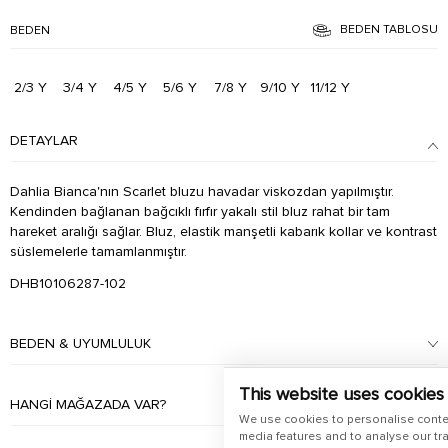
BEDEN TABLOSU
BEDEN
2/3 Y
3/4 Y
4/5 Y
5/6 Y
7/8 Y
9/10 Y
11/12 Y
DETAYLAR
Dahlia Bianca'nın Scarlet bluzu havadar viskozdan yapılmıştır.
Kendinden bağlanan bağcıklı fırfır yakalı stil bluz rahat bir tam
hareket aralığı sağlar. Bluz, elastik manşetli kabarık kollar ve kontrast
süslemelerle tamamlanmıştır.
DHB10106287-102
BEDEN & UYUMLULUK
This website uses cookies
HANGI MAĞAZADA VAR?
We use cookies to personalise conte
media features and to analyse our tra