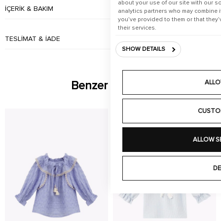
about your use of our site with our s
İÇERIK & BAKIM
analytics partners who may combine it
you’ve provided to them or that they’
their services.
TESLIMAT & İADE
SHOW DETAILS
ALLO
Benzer Ürünler
CUSTO
ALLOW S
DE