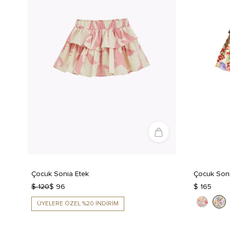
Çocuk Sonia Etek
Çocuk Soni
$ 120
$ 96
$ 165
ÜYELERE ÖZEL %20 İNDİRİM