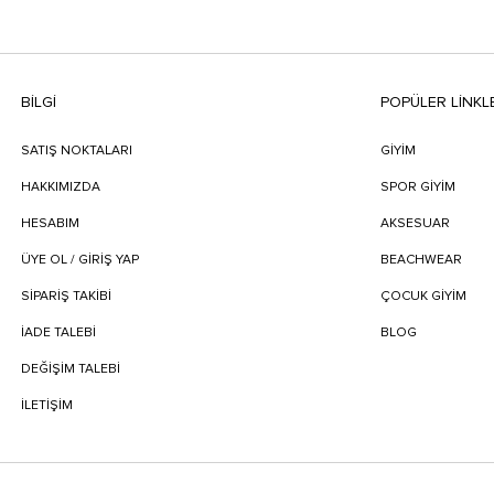
BILGI
POPÜLER LİNKL
SATIŞ NOKTALARI
GİYİM
HAKKIMIZDA
SPOR GİYİM
HESABIM
AKSESUAR
ÜYE OL / GİRİŞ YAP
BEACHWEAR
SIPARIŞ TAKIBI
ÇOCUK GİYİM
İADE TALEBI
BLOG
DEĞIŞIM TALEBI
İLETIŞIM