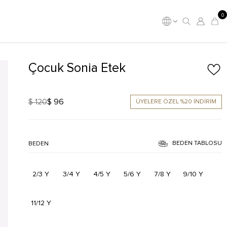
0
Çocuk Sonia Etek
$ 120
$ 96
ÜYELERE ÖZEL %20 İNDİRİM
BEDEN TABLOSU
BEDEN
2/3 Y
3/4 Y
4/5 Y
5/6 Y
7/8 Y
9/10 Y
11/12 Y