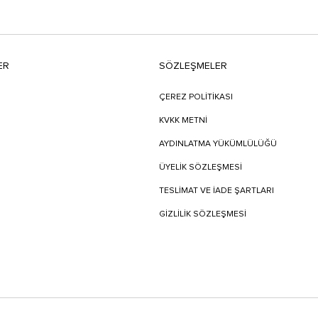
ER
SÖZLEŞMELER
ÇEREZ POLİTİKASI
KVKK METNİ
AYDINLATMA YÜKÜMLÜLÜĞÜ
ÜYELIK SÖZLEŞMESI
TESLIMAT VE İADE ŞARTLARI
GİZLİLİK SÖZLEŞMESİ