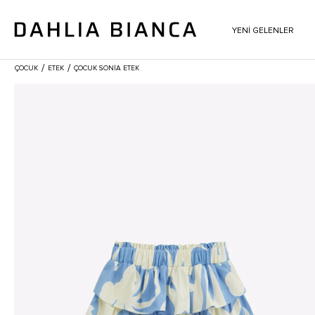
YENİ GELENLER
/
/
ÇOCUK
ETEK
ÇOCUK SONIA ETEK