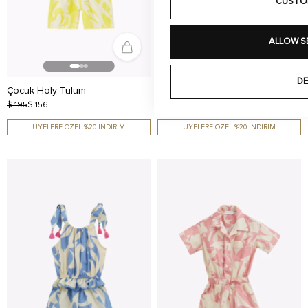
CUSTO
ALLOW S
DE
Çocuk Holy Tulum
Çocuk Holy Tulum
$ 195
$ 156
$ 195
$ 156
ÜYELERE ÖZEL %20 İNDİRİM
ÜYELERE ÖZEL %20 İNDİRİM