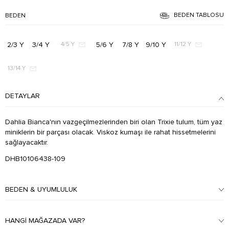
BEDEN TABLOSU
BEDEN
2/3 Y
3/4 Y
5/6 Y
7/8 Y
9/10 Y
4/5 Y
11/12 Y
13/14 Y
DETAYLAR
Dahlia Bianca'nın vazgeçilmezlerinden biri olan Trixie tulum, tüm yaz
miniklerin bir parçası olacak. Viskoz kumaşı ile rahat hissetmelerini
sağlayacaktır.
DHB10106438-109
BEDEN & UYUMLULUK
HANGI MAĞAZADA VAR?