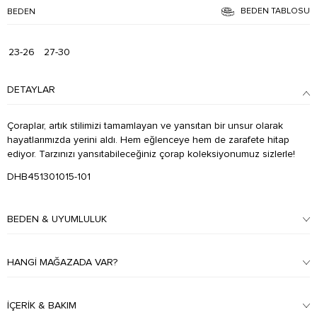
BEDEN TABLOSU
BEDEN
23-26
27-30
DETAYLAR
Çoraplar, artık stilimizi tamamlayan ve yansıtan bir unsur olarak
hayatlarımızda yerini aldı. Hem eğlenceye hem de zarafete hitap
ediyor. Tarzınızı yansıtabileceğiniz çorap koleksiyonumuz sizlerle!
DHB451301015-101
BEDEN & UYUMLULUK
HANGI MAĞAZADA VAR?
İÇERIK & BAKIM