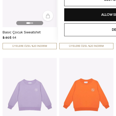
ALLOW S
DE
Basic Çocuk Sweatshirt
Basic Çocuk Sweatshirt
$ 80
$ 64
$ 80
$ 64
ÜYELERE ÖZEL %20 İNDİRİM
ÜYELERE ÖZEL %20 İNDİRİM