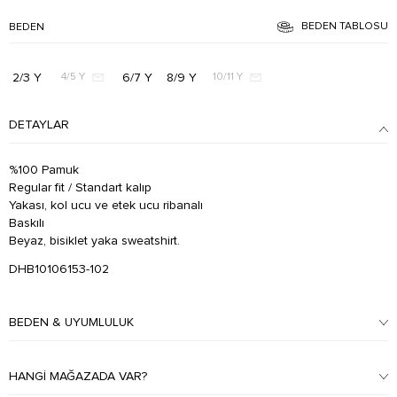
BEDEN TABLOSU
BEDEN
2/3 Y
6/7 Y
8/9 Y
4/5 Y
10/11 Y
DETAYLAR
%100 Pamuk
Regular fit / Standart kalıp
Yakası, kol ucu ve etek ucu ribanalı
Baskılı
Beyaz, bisiklet yaka sweatshirt.
DHB10106153-102
BEDEN & UYUMLULUK
HANGI MAĞAZADA VAR?