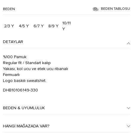
BEDEN TABLOSU
BEDEN
10/11
2/3 Y
4/5 Y
6/7 Y
8/9 Y
Y
DETAYLAR
%100 Pamuk
Regular fit / Standart kalıp
Yakası, kol ucu ve etek ucu ribanalı
Fermuarlı
Logo baskılı sweatshirt.
DHB10106149-330
BEDEN & UYUMLULUK
HANGI MAĞAZADA VAR?