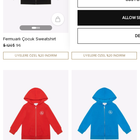
ALLOW S
DE
Fermuarlı Çocuk Sweatshirt
Fermuarlı Çocuk Sweatshirt
$ 120
$ 96
$ 120
$ 96
ÜYELERE ÖZEL %20 İNDİRİM
ÜYELERE ÖZEL %20 İNDİRİM