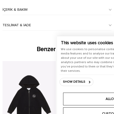
İÇERIK & BAKIM
TESLIMAT & İADE
This website uses cookies
Benzer Ürünler
We use cookies to personalise conte
media features and to analyse our tra
about your use of our site with our s
analytics partners who may combine it
you’ve provided to them or that they’
their services.
SHOW DETAILS
ALLO
CUSTO