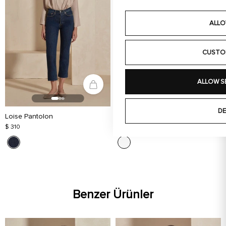
ALLO
CUSTO
ALLOW S
DE
Loise Pantolon
Perla Şort
$ 310
$ 350
Benzer Ürünler