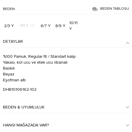
BEDEN TABLOSU
BEDEN
10/11
2/3 Y
6/7 Y
8/9 Y
4/5 Y
Y
DETAYLAR
%100 Pamuk, Regular fit / Standart kalıp
Yakası, kol ucu ve etek ucu ribanalı
Baskılı
Beyaz
Eşofman altı
DHB10106162-102
BEDEN & UYUMLULUK
HANGI MAĞAZADA VAR?