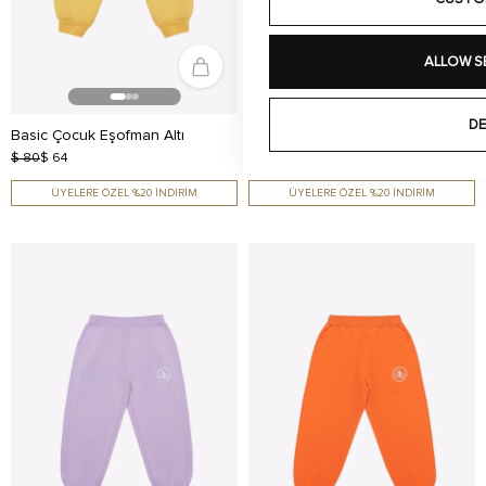
ALLOW S
DE
Basic Çocuk Eşofman Altı
Basic Çocuk Eşofman Altı
$ 80
$ 64
$ 80
$ 64
ÜYELERE ÖZEL %20 İNDİRİM
ÜYELERE ÖZEL %20 İNDİRİM