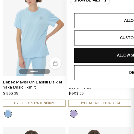
SHOW DETAILS
ALLO
CUSTO
ALLOW S
DE
Bebek Mavisi Ön Baskılı Bisiklet
Lila Arka Baskılı Bisiklet Yaka
Yaka Basic T-shirt
Basic T-shirt
$ 50
$ 35
$ 50
$ 35
ÜYELERE ÖZEL %30 İNDİRİM
ÜYELERE ÖZEL %30 İNDİRİM