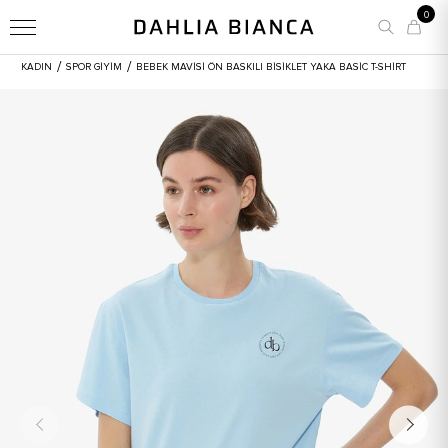
0
/
/
KADIN
SPOR GİYİM
BEBEK MAVISI ÖN BASKILI BISIKLET YAKA BASIC T-SHIRT