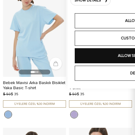
SHOW DETAILS
ALLO
CUSTO
ALLOW S
DE
Bebek Mavisi Arka Baskılı Bisiklet
Lila Ön Baskılı Bisiklet Yaka Basic
Yaka Basic T-shirt
T-shirt
$ 50
$ 35
$ 50
$ 35
ÜYELERE ÖZEL %30 İNDİRİM
ÜYELERE ÖZEL %30 İNDİRİM