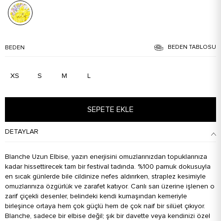
BEDEN TABLOSU
BEDEN
XS
S
M
L
SEPETE EKLE
DETAYLAR
Blanche Uzun Elbise, yazın enerjisini omuzlarınızdan topuklarınıza
kadar hissettirecek tam bir festival tadında. %100 pamuk dokusuyla
en sıcak günlerde bile cildinize nefes aldırırken, straplez kesimiyle
omuzlarınıza özgürlük ve zarafet katıyor. Canlı sarı üzerine işlenen o
zarif çiçekli desenler, belindeki kendi kumaşından kemeriyle
birleşince ortaya hem çok güçlü hem de çok naif bir silüet çıkıyor.
Blanche, sadece bir elbise değil; şık bir davette veya kendinizi özel