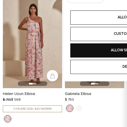
ALLO
CUSTO
ALLOW S
DE
Helen Uzun Elbise
Gabriela Elbise
$ 710
$ 568
$ 750
ÜYELERE ÖZEL %20 İNDİRİM