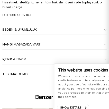
hissetmek istediğiniz her an tüm bakışları üzerinizde toplayacak o
büyülü parça.
DHB10107406-104
BEDEN & UYUMLULUK
HANGI MAĞAZADA VAR?
İÇERIK & BAKIM
This website uses cookies
TESLIMAT & İADE
We use cookies to personalise conte
media features and to analyse our tra
about your use of our site with our s
analytics partners who may combine it
you’ve provided to them or that they’
Benzer Ürünler
their services.
SHOW DETAILS