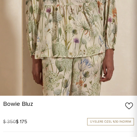
Bowie Bluz
$ 350
$ 175
ÜYELERE ÖZEL %50 İNDİRİM