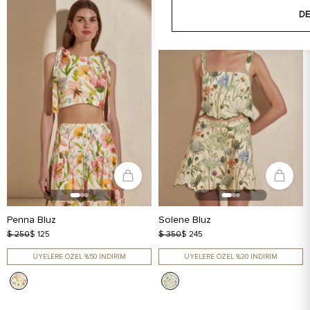
DE
Penna Bluz
Solene Bluz
$ 250
$ 125
$ 350
$ 245
ÜYELERE ÖZEL %50 İNDİRİM
ÜYELERE ÖZEL %30 İNDİRİM