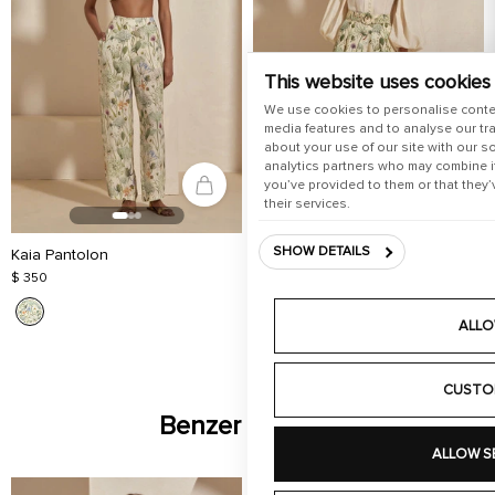
This website uses cookies
We use cookies to personalise conte
media features and to analyse our tra
about your use of our site with our s
analytics partners who may combine it
you’ve provided to them or that they’
their services.
SHOW DETAILS
Kaia Pantolon
Lilith Şort
$ 350
$ 350
+ 2
ALLO
CUSTO
Benzer Ürünler
ALLOW S