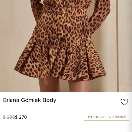
Briana Gömlek Body
$ 385
$ 270
ÜYELERE ÖZEL %30 İNDİRİM