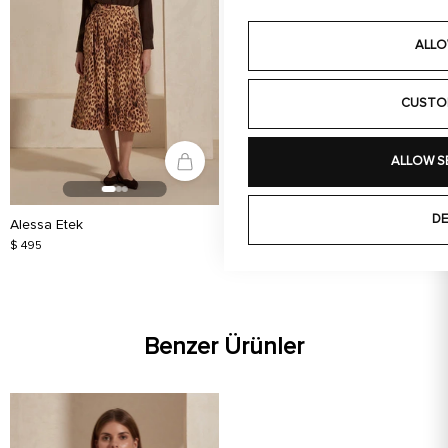
ALLO
CUSTO
ALLOW S
DE
Alessa Etek
Arianna Etek
$ 495
$ 395
Benzer Ürünler