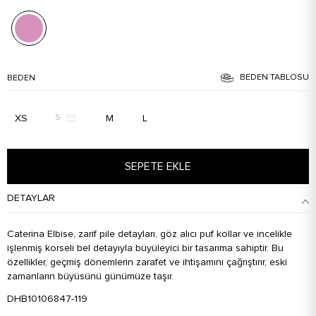
BEDEN TABLOSU
BEDEN
XS
M
L
S
SEPETE EKLE
DETAYLAR
Caterina Elbise, zarif pile detayları, göz alıcı puf kollar ve incelikle
işlenmiş korseli bel detayıyla büyüleyici bir tasarıma sahiptir. Bu
özellikler, geçmiş dönemlerin zarafet ve ihtişamını çağrıştırır, eski
zamanların büyüsünü günümüze taşır.
DHB10106847-119