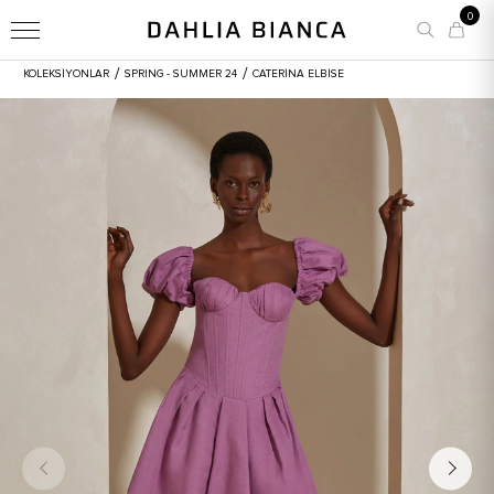
0
/
/
KOLEKSİYONLAR
SPRING - SUMMER 24
CATERINA ELBISE