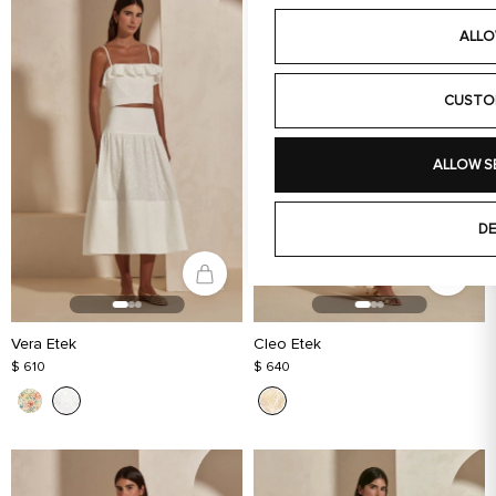
ALLO
CUSTO
ALLOW S
DE
Vera Etek
Cleo Etek
$ 610
$ 640