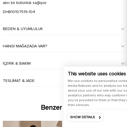
alıcı bir bütünlük sağlıyor.
DHB10107519-104
BEDEN & UYUMLULUK
HANGI MAĞAZADA VAR?
İÇERIK & BAKIM
This website uses cookies
TESLIMAT & İADE
We use cookies to personalise conte
media features and to analyse our tra
about your use of our site with our s
analytics partners who may combine it
you’ve provided to them or that they’
their services.
Benzer Ürünler
SHOW DETAILS