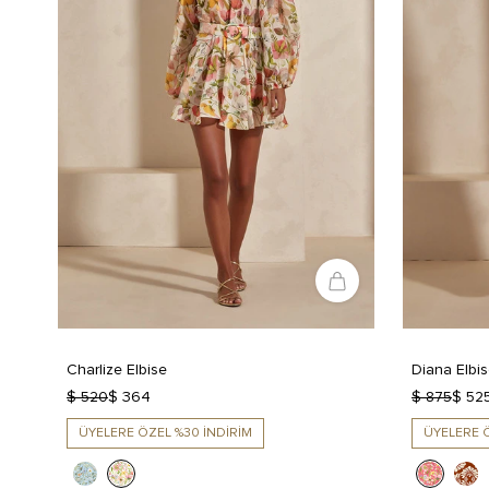
Charlize Elbise
Diana Elbi
$ 520
$ 364
$ 875
$ 52
ÜYELERE ÖZEL %30 İNDİRİM
ÜYELERE Ö