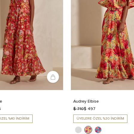
se
Audrey Elbise
5
$ 710
$ 497
ZEL %40 İNDİRİM
ÜYELERE ÖZEL %30 İNDİRİM