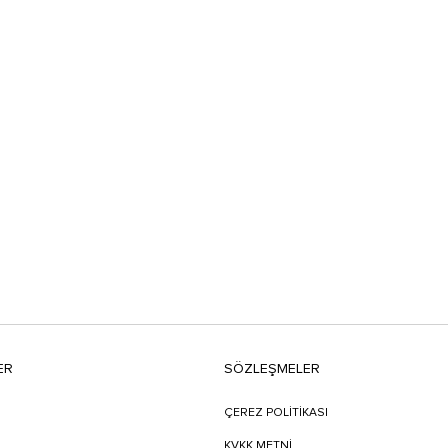
ER
SÖZLEŞMELER
ÇEREZ POLİTİKASI
KVKK METNİ