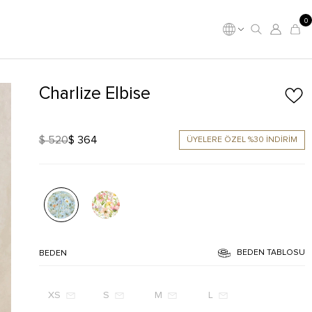
0
Charlize Elbise
$ 520
$ 364
ÜYELERE ÖZEL %30 İNDİRİM
BEDEN TABLOSU
BEDEN
XS
S
M
L