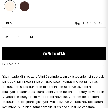
BEDEN TABLOSU
BEDEN
XS
S
M
L
SEPETE EKLE
DETAYLAR
Yazın sadeliğini ve zarafetini üzerinde taşımak isteyenler için gerçek
bir klasik: Mini Keten Elbise. %100 keten kumaşın o kendine has
dokusu, en sıcak günlerde bile teninizde serin ve taze bir his
bırakıyor. Tasarıma asıl karakterini veren balon kol detayları ve derin
V yakası, elbiseye hem modern bir hava katıyor hem de feminen
duruşunuzu ön plana çıkarıyor. Mini boyu ve vücudu nazikçe saran
kesimiyle, bu elbise zamansız şıklığı en doğal haliyle yaşamak