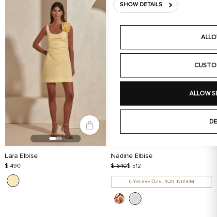
SHOW DETAILS
ALLO
CUSTO
ALLOW S
DE
Lara Elbise
Nadine Elbise
$ 490
$ 640
$ 512
ÜYELERE ÖZEL %20 İNDİRİM