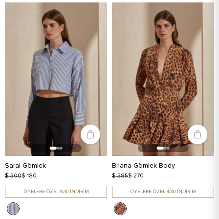
Sarai Gömlek
Briana Gömlek Body
$ 300
$ 180
$ 385
$ 270
ÜYELERE ÖZEL %40 İNDİRİM
ÜYELERE ÖZEL %30 İNDİRİM