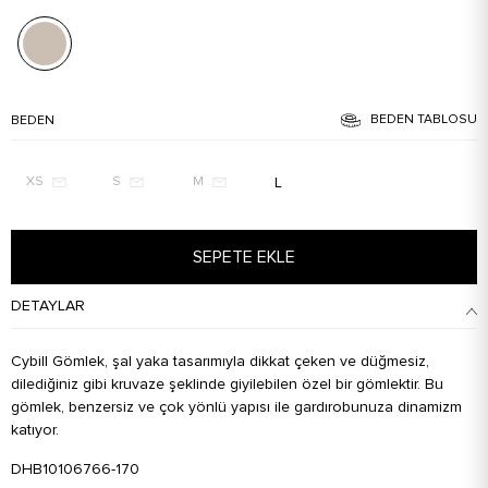
BEDEN TABLOSU
BEDEN
L
XS
S
M
SEPETE EKLE
DETAYLAR
Cybill Gömlek, şal yaka tasarımıyla dikkat çeken ve düğmesiz,
dilediğiniz gibi kruvaze şeklinde giyilebilen özel bir gömlektir. Bu
gömlek, benzersiz ve çok yönlü yapısı ile gardırobunuza dinamizm
katıyor.
DHB10106766-170