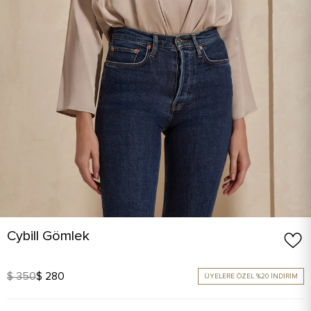
Cybill Gömlek
$ 350
$ 280
ÜYELERE ÖZEL %20 İNDİRİM