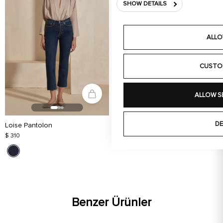
SHOW DETAILS
ALLO
CUSTO
ALLOW S
DE
Loise Pantolon
$ 310
Benzer Ürünler