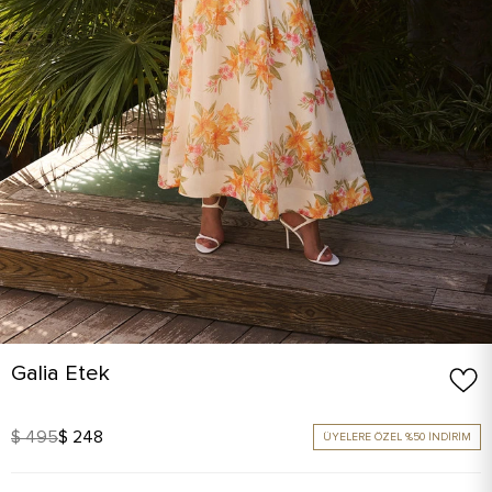
Galia Etek
$ 495
$ 248
ÜYELERE ÖZEL %50 İNDİRİM