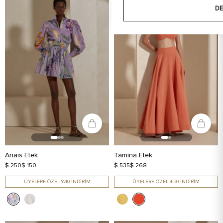
DE
Anais Etek
Tamina Etek
$ 250
$ 150
$ 535
$ 268
ÜYELERE ÖZEL %40 İNDİRİM
ÜYELERE ÖZEL %50 İNDİRİM