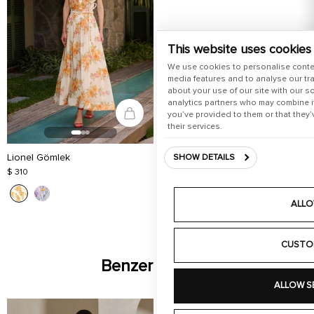
This website uses cookies
We use cookies to personalise conte
media features and to analyse our tra
about your use of our site with our s
analytics partners who may combine it
you’ve provided to them or that they’
their services.
Lionel Gömlek
SHOW DETAILS
$ 310
ALLO
CUSTO
Benzer Ürünler
ALLOW S