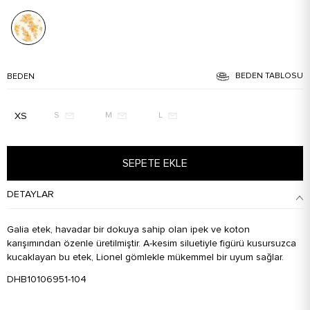
BEDEN TABLOSU
BEDEN
XS
S
M
L
SEPETE EKLE
DETAYLAR
Galia etek, havadar bir dokuya sahip olan ipek ve koton
karışımından özenle üretilmiştir. A-kesim siluetiyle figürü kusursuzca
kucaklayan bu etek, Lionel gömlekle mükemmel bir uyum sağlar.
DHB10106951-104