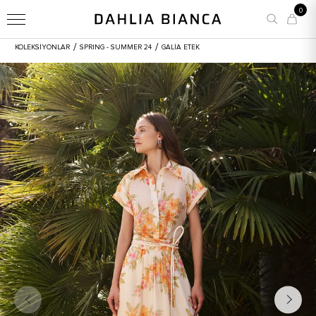
0
/
/
KOLEKSİYONLAR
SPRING - SUMMER 24
GALIA ETEK