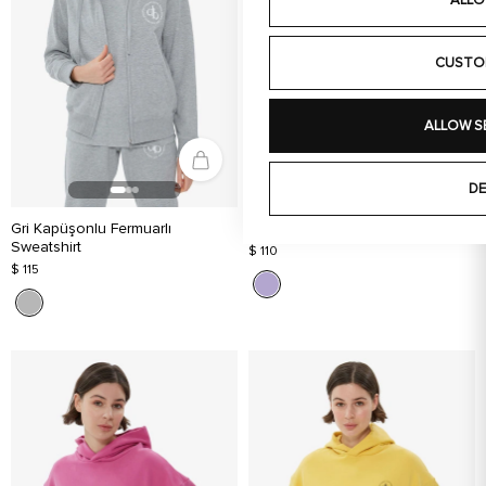
ALLO
CUSTO
ALLOW S
DE
Gri Kapüşonlu Fermuarlı
Lila Kapüşonlu Basic Sweatshirt
Sweatshirt
$ 110
$ 115