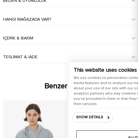
BEDEN & UYUMLULUK
HANGI MAĞAZADA VAR?
İÇERIK & BAKIM
TESLIMAT & İADE
This website uses cookies
We use cookies to personalise conte
media features and to analyse our tra
Benzer Ürünler
about your use of our site with our s
analytics partners who may combine it
you’ve provided to them or that they’
their services.
SHOW DETAILS