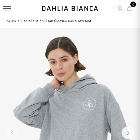
0
/
/
KADIN
SPOR GİYİM
GRI KAPÜŞONLU BASIC SWEATSHIRT