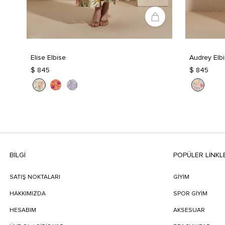
Elise Elbise
Audrey Elb
$ 845
$ 845
BILGI
POPÜLER LİNKL
SATIŞ NOKTALARI
GİYİM
HAKKIMIZDA
SPOR GİYİM
HESABIM
AKSESUAR