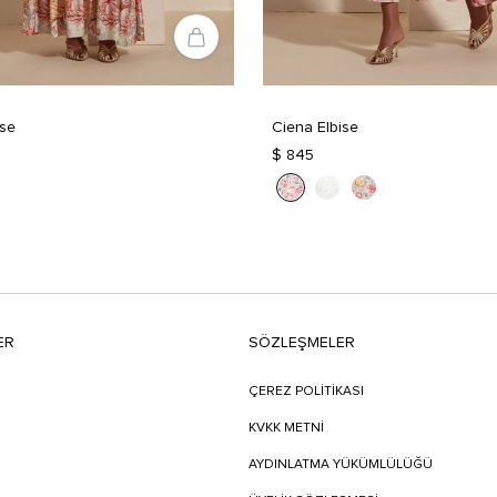
ise
Ciena Elbise
$ 845
ER
SÖZLEŞMELER
ÇEREZ POLİTİKASI
KVKK METNİ
AYDINLATMA YÜKÜMLÜLÜĞÜ