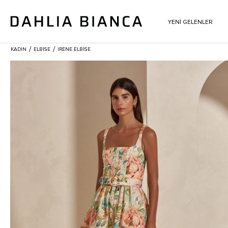
YENİ GELENLER
/
/
KADIN
ELBİSE
IRENE ELBISE