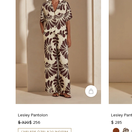
Lesley Pantolon
Lesley Pan
$ 320
$ 256
$ 285