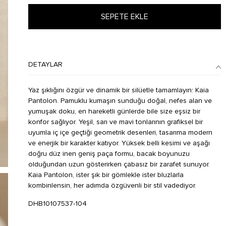
SEPETE EKLE
DETAYLAR
Yaz şıklığını özgür ve dinamik bir silüetle tamamlayın: Kaia
Pantolon. Pamuklu kumaşın sunduğu doğal, nefes alan ve
yumuşak doku, en hareketli günlerde bile size eşsiz bir
konfor sağlıyor. Yeşil, sarı ve mavi tonlarının grafiksel bir
uyumla iç içe geçtiği geometrik desenleri, tasarıma modern
ve enerjik bir karakter katıyor. Yüksek belli kesimi ve aşağı
doğru düz inen geniş paça formu, bacak boyunuzu
olduğundan uzun gösterirken çabasız bir zarafet sunuyor.
Kaia Pantolon, ister şık bir gömlekle ister bluzlarla
kombinlensin, her adımda özgüvenli bir stil vadediyor.
DHB10107537-104