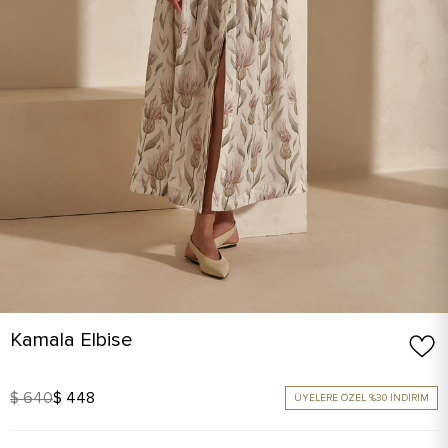
Kamala Elbise
$ 640
$ 448
ÜYELERE ÖZEL %30 İNDİRİM