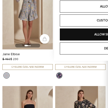
ALLO
CUSTO
ALLOW S
DE
Jane Elbise
Annabell Uzun Elbise
$ 460
$ 230
$ 640
$ 448
ÜYELERE ÖZEL %50 İNDİRİM
ÜYELERE ÖZEL %30 İNDİRİM