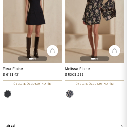
Fleur Elbise
Melissa Elbise
$ 615
$ 431
$ 530
$ 265
ÜYELERE ÖZEL %30 İNDİRİM
ÜYELERE ÖZEL %50 İNDİRİM
BILGI