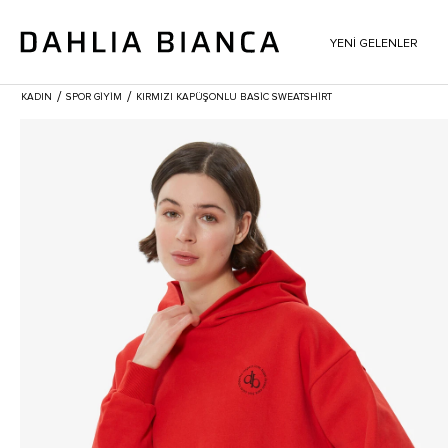
YENİ GELENLER
/
/
KADIN
SPOR GİYİM
KIRMIZI KAPÜŞONLU BASIC SWEATSHIRT