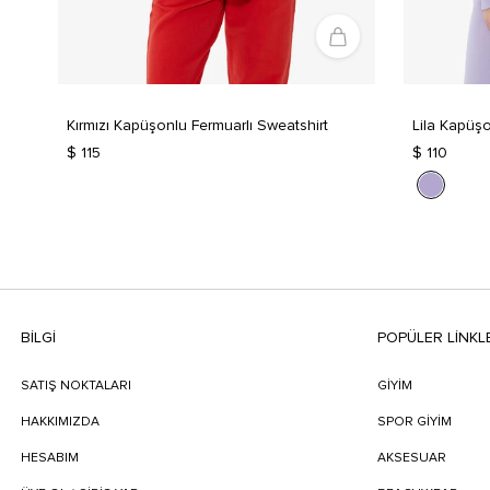
Kırmızı Kapüşonlu Fermuarlı Sweatshirt
Lila Kapüşo
$ 115
$ 110
BILGI
POPÜLER LİNKL
SATIŞ NOKTALARI
GİYİM
HAKKIMIZDA
SPOR GİYİM
HESABIM
AKSESUAR