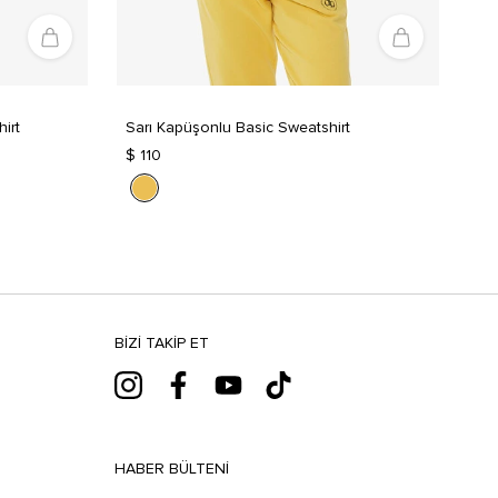
irt
Sarı Kapüşonlu Basic Sweatshirt
$ 110
BIZI TAKIP ET
HABER BÜLTENI