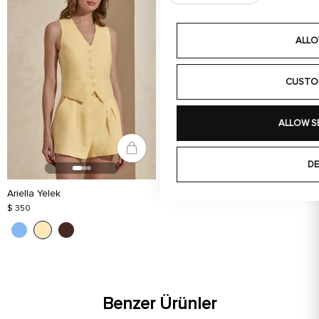
ALLO
CUSTO
ALLOW S
DE
Ariella Yelek
$ 350
Benzer Ürünler