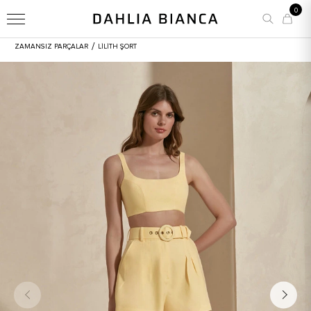
0
/
ZAMANSIZ PARÇALAR
LILITH ŞORT