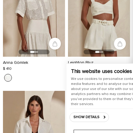
Anna Gömlek
Leighton Bluz
$ 410
$ 300
This website uses cookies
+ 3
We use cookies to personalise conte
media features and to analyse our tra
about your use of our site with our s
analytics partners who may combine it
you’ve provided to them or that they’
their services.
SHOW DETAILS