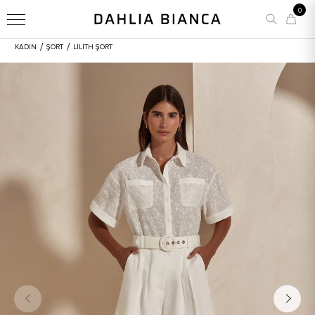
0
/
/
KADIN
ŞORT
LILITH ŞORT