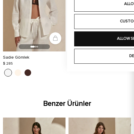
ALLO
CUSTO
ALLOW S
DE
Sadie Gömlek
$ 285
Benzer Ürünler