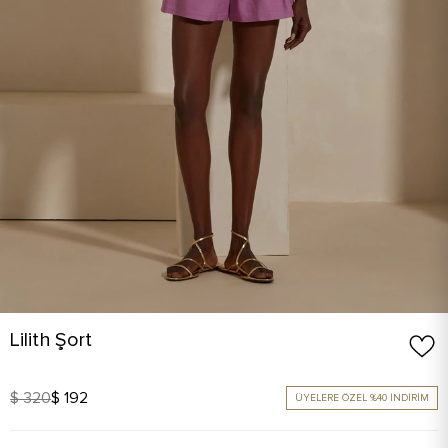
Lilith Şort
$ 320
$ 192
ÜYELERE ÖZEL %40 İNDİRİM