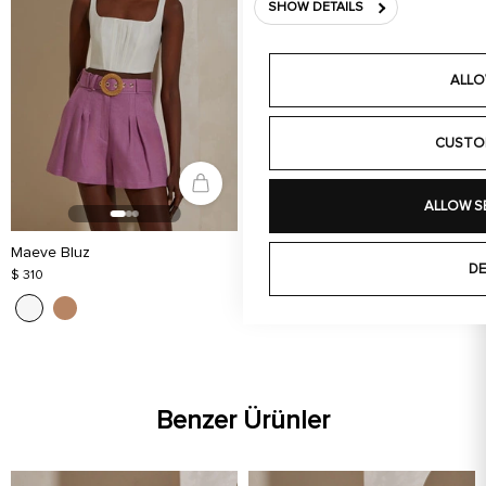
SHOW DETAILS
ALLO
CUSTO
ALLOW S
Maeve Bluz
DE
$ 310
Benzer Ürünler