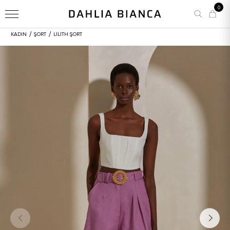
0
/
/
KADIN
ŞORT
LILITH ŞORT