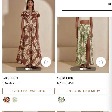
DE
Galia Etek
Celia Etek
$ 575
$ 288
$ 490
$ 343
ÜYELERE ÖZEL %50 İNDİRİM
ÜYELERE ÖZEL %30 İNDİRİM