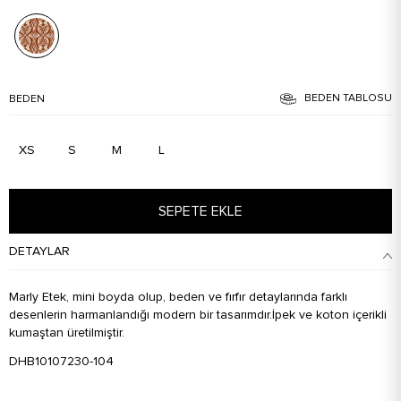
BEDEN TABLOSU
BEDEN
XS
S
M
L
SEPETE EKLE
DETAYLAR
Marly Etek, mini boyda olup, beden ve fırfır detaylarında farklı
desenlerin harmanlandığı modern bir tasarımdır.İpek ve koton içerikli
kumaştan üretilmiştir.
DHB10107230-104