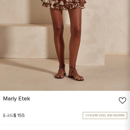
Marly Etek
$ 310
$ 155
ÜYELERE ÖZEL %50 İNDİRİM