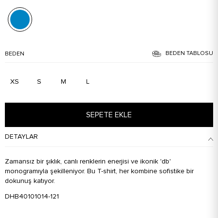
BEDEN TABLOSU
BEDEN
XS
S
M
L
SEPETE EKLE
DETAYLAR
Zamansız bir şıklık, canlı renklerin enerjisi ve ikonik 'db'
monogramıyla şekilleniyor. Bu T-shirt, her kombine sofistike bir
dokunuş katıyor.
DHB40101014-121