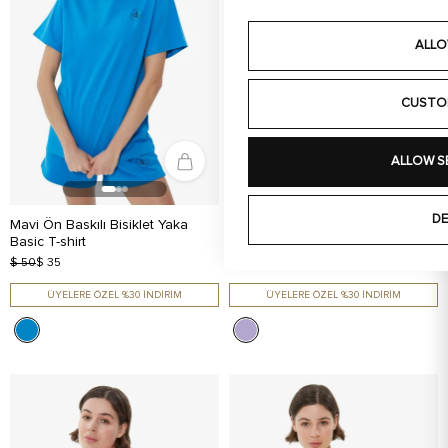
ALLO
CUSTO
ALLOW S
DE
Mavi Ön Baskılı Bisiklet Yaka
Lila Arka Baskılı Bisiklet Yaka
Basic T-shirt
Basic T-shirt
$ 50
$ 35
$ 50
$ 35
ÜYELERE ÖZEL %30 İNDİRİM
ÜYELERE ÖZEL %30 İNDİRİM