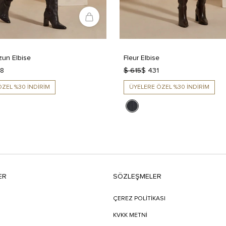
zun Elbise
Fleur Elbise
48
$ 615
$ 431
ZEL %30 İNDİRİM
ÜYELERE ÖZEL %30 İNDİRİM
ER
SÖZLEŞMELER
ÇEREZ POLİTİKASI
KVKK METNİ