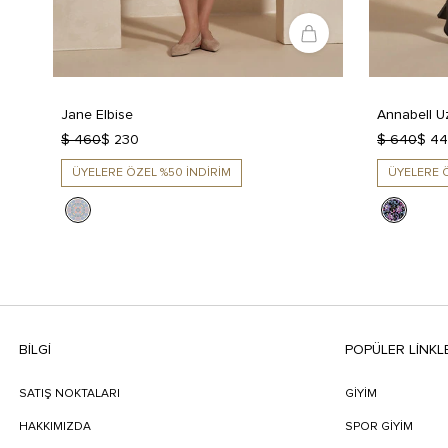
Jane Elbise
Annabell U
$ 460
$ 230
$ 640
$ 4
ÜYELERE ÖZEL %50 İNDİRİM
ÜYELERE Ö
BILGI
POPÜLER LİNKL
SATIŞ NOKTALARI
GİYİM
HAKKIMIZDA
SPOR GİYİM