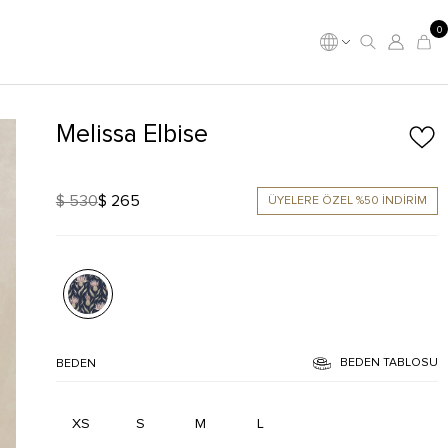
0
Melissa Elbise
$ 530
$ 265
ÜYELERE ÖZEL %50 İNDİRİM
BEDEN TABLOSU
BEDEN
XS
S
M
L