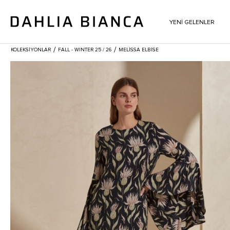
YENİ GELENLER
/
/
KOLEKSİYONLAR
FALL - WINTER 25 / 26
MELISSA ELBISE