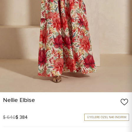
Nellie Elbise
$ 640
$ 384
ÜYELERE ÖZEL %40 İNDİRİM