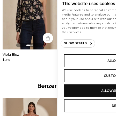
This website uses cookies
We use cookies to personalise conte
media features and to analyse our tra
about your use of our site with our s
analytics partners who may combine it
you’ve provided to them or that they’
their services.
SHOW DETAILS
Viola Bluz
$ 315
ALLO
CUSTO
Benzer Ürünler
ALLOW S
DE