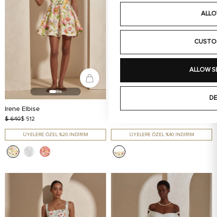
ALLO
CUSTO
ALLOW S
DE
Irene Elbise
Cora Elbise
$ 640
$ 512
$ 520
$ 312
ÜYELERE ÖZEL %20 İNDİRİM
ÜYELERE ÖZEL %40 İNDİRİM