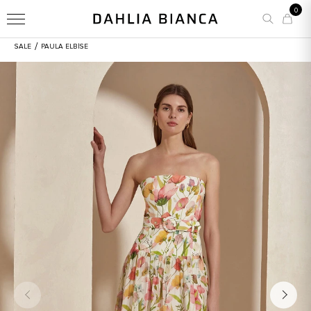
0
/
SALE
PAULA ELBISE