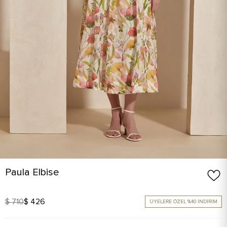
Paula Elbise
$ 710
$ 426
ÜYELERE ÖZEL %40 İNDİRİM