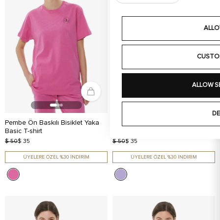
ALLO
CUSTO
ALLOW S
DE
Pembe Ön Baskılı Bisiklet Yaka
Lila Arka Baskılı Bisiklet Yaka
Basic T-shirt
Basic T-shirt
$ 50
$ 35
$ 50
$ 35
ÜYELERE ÖZEL %30 İNDİRİM
ÜYELERE ÖZEL %30 İNDİRİM