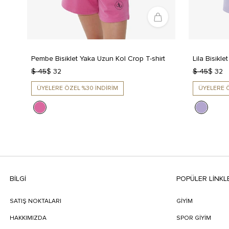
Pembe Bisiklet Yaka Uzun Kol Crop T-shirt
Lila Bisikle
$ 45
$ 32
$ 45
$ 32
ÜYELERE ÖZEL %30 İNDİRİM
ÜYELERE Ö
BILGI
POPÜLER LİNKL
SATIŞ NOKTALARI
GİYİM
HAKKIMIZDA
SPOR GİYİM