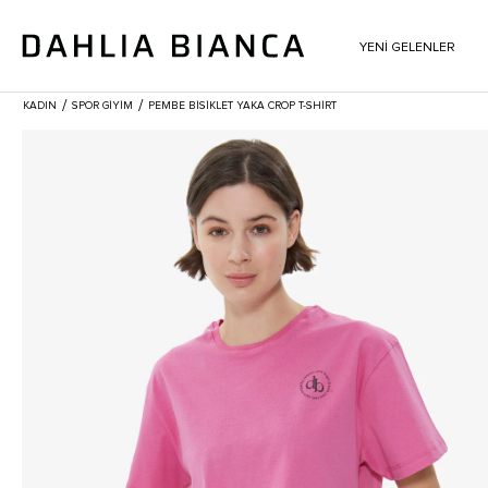
YENİ GELENLER
/
/
KADIN
SPOR GİYİM
PEMBE BISIKLET YAKA CROP T-SHIRT