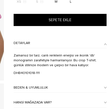
XS
S
M
L
SEPETE EKLE
DETAYLAR
Zamansız bir tarz, canlı renklerin enerjisi ve ikonik 'db'
monogramın zarafetiyle harmanlanıyor. Bu crop T-shirt,
günlük stilinize modern ve çarpıcı bir hava katıyor.
DHB40101018-111
BEDEN & UYUMLULUK
HANGI MAĞAZADA VAR?